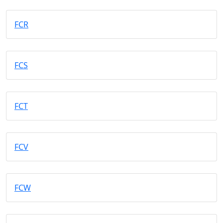
FCR
FCS
FCT
FCV
FCW