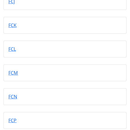
FCJ
FCK
FCL
FCM
FCN
FCP